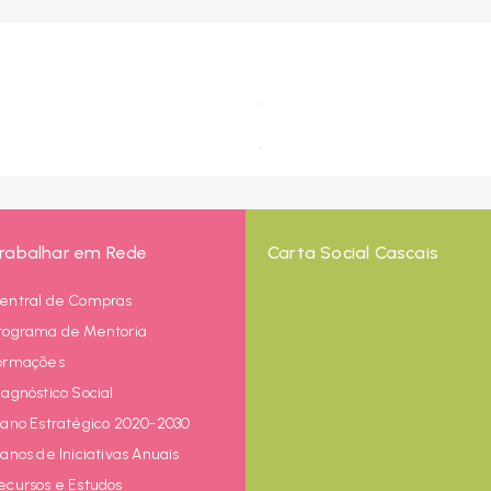
rabalhar em Rede
Carta Social Cascais
entral de Compras
rograma de Mentoria
ormações
iagnóstico Social
lano Estratégico 2020-2030
lanos de Iniciativas Anuais
ecursos e Estudos