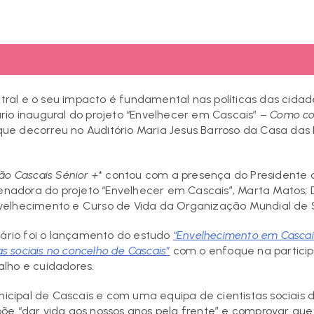
al e o seu impacto é fundamental nas políticas das cidade
rio inaugural do projeto “Envelhecer em Cascais” –
Como co
ue decorreu no Auditório Maria Jesus Barroso da Casa das H
o Cascais Sénior +*
contou com a presença do Presidente 
denadora do projeto “Envelhecer em Cascais”, Marta Matos; D
velhecimento e Curso de Vida da Organização Mundial de
nário foi o lançamento do estudo
“Envelhecimento em Cascais
as sociais no concelho de Cascais”
com o enfoque na particip
abalho e cuidadores.
cipal de Cascais e com uma equipa de cientistas sociais 
õe “dar vida aos nossos anos pela frente” e comprovar que