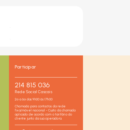
Participar
214 815 036
Rede Social Cascais
2ª a 6ª das 9h00 às 17h00
Chamada para contactos da rede
fixa/móvel nacional - Custo da chamada
aplicado de acordo com o tarifário do
cliente junto da sua operadora.