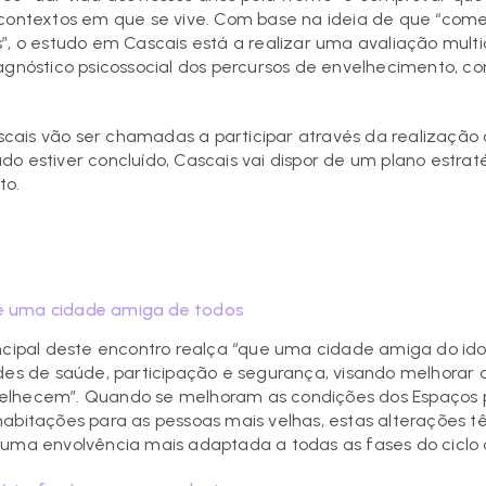
 contextos em que se vive. Com base na ideia de que “com
o estudo em Cascais está a realizar uma avaliação multid
agnóstico psicossocial dos percursos de envelhecimento, co
ais vão ser chamadas a participar através da realização d
o estiver concluído, Cascais vai dispor de um plano estratég
nto.
é uma cidade amiga de todos
incipal deste encontro realça “que uma cidade amiga do id
ades de saúde, participação e segurança, visando melhorar 
elhecem”. Quando se melhoram as condições dos Espaços pú
habitações para as pessoas mais velhas, estas alterações 
 uma envolvência mais adaptada a todas as fases do ciclo 