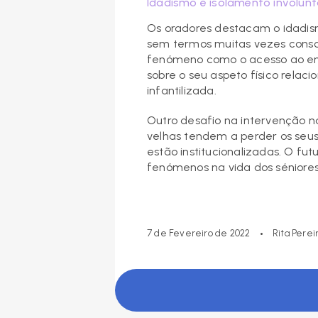
Idadismo e isolamento involun
Os oradores destacam o idadis
sem termos muitas vezes consc
fenómeno como o acesso ao empr
sobre o seu aspeto físico rela
infantilizada.
Outro desafio na intervenção n
velhas tendem a perder os seus 
estão institucionalizadas. O fu
fenómenos na vida dos séniores
•
7 de Fevereiro de 2022
Rita Perei