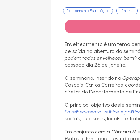
Planeamento Estratégico
séniores
Envelhecimento é um tema centr
de saída na abertura do seminá
podem todos envelhecer bem?
q
passado dia 26 de janeiro.
O seminário, inserido na
Operaçã
Cascais, Carlos Carreiras; coor
diretor do Departamento de En
O principal objetivo deste semi
Envelhecimento: velhice e polític
sociais, decisores, locais de tr
Em conjunto com a Câmara Muni
Matos afirma que o estudo prop