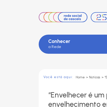
Facebook
Instagram
LinkedIn
Conhecer
a Rede
Você está aqui:
Home
>
Notícias
>
“Envelhecer é um p
envelhecimento e