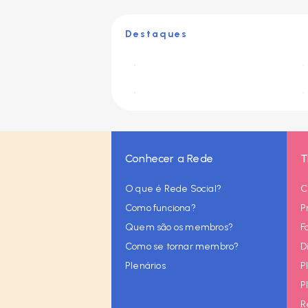
Destaques
Conhecer a Rede
T
O que é Rede Social?
C
Como funciona?
P
Quem são os membros?
F
Como se tornar membro?
D
Plenários
P
P
R