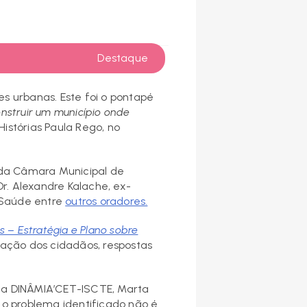
Destaque
s urbanas. Este foi o pontapé
nstruir um município onde
istórias Paula Rego, no
da Câmara Municipal de
r. Alexandre Kalache, ex-
 Saúde entre
outros oradores.
 – Estratégia e Plano sobre
ação dos cidadãos, respostas
da DINÂMIA’CET-ISCTE, Marta
 o problema identificado não é