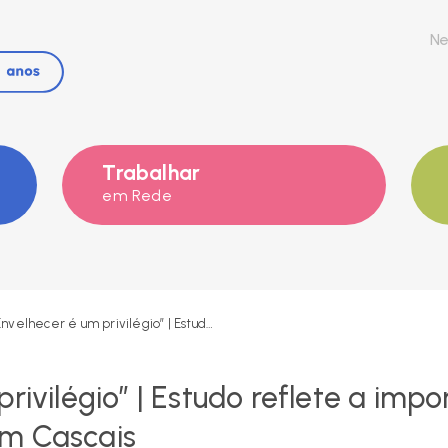
Ne
Trabalhar
em Rede
“Envelhecer é um privilégio” | Estudo reflete a importância do envelhecimento em Cascais
rivilégio” | Estudo reflete a imp
m Cascais