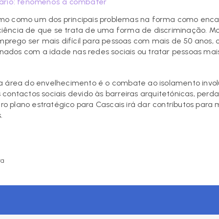
tário: fenómenos a combater
mo como um dos principais problemas na forma como encar
iência de que se trata de uma forma de discriminação. M
ego ser mais difícil para pessoas com mais de 50 anos, c
cionados com a idade nas redes sociais ou tratar pessoas m
a área do envelhecimento é o combate ao isolamento invol
contactos sociais devido às barreiras arquitetónicas, perd
turo plano estratégico para Cascais irá dar contributos para
.
ra