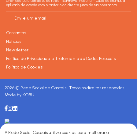
Chamada para contactos da rede fixa/móvel nacional - Custo da chamada
aplicado de acordo com o tarifário do cliente junto da sua operadora.
Envie um email
Contactos
Notícias
Newsletter
Política de Privacidade e Tratamento de Dados Pessoais
Política de Cookies
Facebook
Instagram
LinkedIn
2026 © Rede Social de Cascais • Todos os direitos reservados.
Made by KOBU
A Rede Social Cascais utiliza cookies para melhorar a