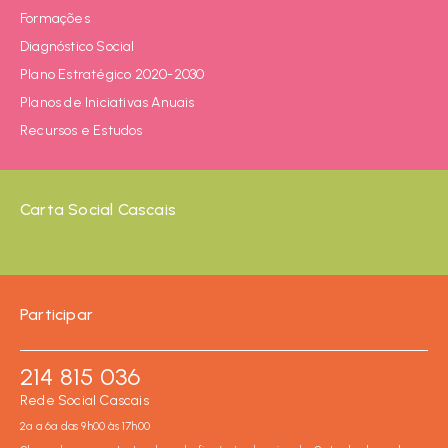
Formações
Diagnóstico Social
Plano Estratégico 2020-2030
Planos de Iniciativas Anuais
Recursos e Estudos
Carta Social Cascais
Participar
214 815 036
Rede Social Cascais
2ª a 6ª das 9h00 às 17h00