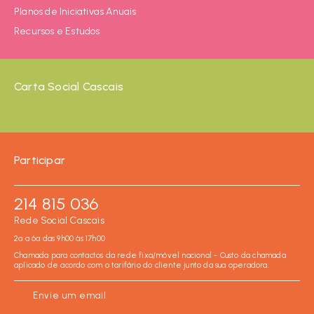
Planos de Iniciativas Anuais
Recursos e Estudos
Carta Social Cascais
Participar
214 815 036
Rede Social Cascais
2ª a 6ª das 9h00 às 17h00
Chamada para contactos da rede fixa/móvel nacional - Custo da chamada
aplicado de acordo com o tarifário do cliente junto da sua operadora.
Envie um email