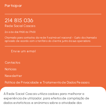
Participar
214 815 036
Rede Social Cascais
2ª a 6ª das 9h00 às 17h00
Chamada para contactos da rede fixa/móvel nacional - Custo da chamada
aplicado de acordo com o tarifário do cliente junto da sua operadora.
Envie um email
Contactos
Notícias
Newsletter
Política de Privacidade e Tratamento de Dados Pessoais
Política de Cookies
A Rede Social Cascais utiliza cookies para melhorar a
experiência de utilizador, para efeitos de compilação de
dados estatísticos e anónimos sobre a atividade dos
Facebook
Instagram
LinkedIn
2026 © Rede Social de Cascais • Todos os direitos reservados.