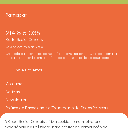
Participar
214 815 036
Rede Social Cascais
2ª a 6ª das 9h00 às 17h00
Chamada para contactos da rede fixa/móvel nacional - Custo da chamada
aplicado de acordo com o tarifário do cliente junto da sua operadora.
Envie um email
Contactos
Notícias
Newsletter
Política de Privacidade e Tratamento de Dados Pessoais
Política de Cookies
A Rede Social Cascais utiliza cookies para melhorar a
experiência de utilizador, para efeitos de compilação de