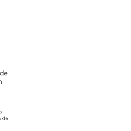
 de
m
o
o de