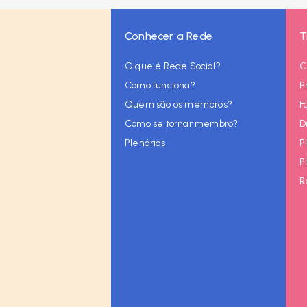
Conhecer a Rede
T
O que é Rede Social?
C
Como funciona?
P
Quem são os membros?
F
Como se tornar membro?
D
Plenários
P
P
R