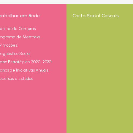
rabalhar em Rede
Carta Social Cascais
entral de Compras
rograma de Mentoria
ormações
iagnóstico Social
lano Estratégico 2020-2030
lanos de Iniciativas Anuais
ecursos e Estudos