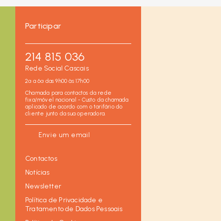
Participar
214 815 036
Rede Social Cascais
2ª a 6ª das 9h00 às 17h00
Chamada para contactos da rede
fixa/móvel nacional - Custo da chamada
aplicado de acordo com o tarifário do
cliente junto da sua operadora.
Envie um email
Contactos
Notícias
Newsletter
Política de Privacidade e
Tratamento de Dados Pessoais