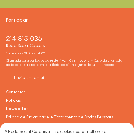
Participar
214 815 036
Rede Social Cascais
2ª a 6ª das 9h00 às 17h00
Chamada para contactos da rede fixa/móvel nacional - Custo da chamada
aplicado de acordo com o tarifário do cliente junto da sua operadora.
Envie um email
Contactos
Notícias
Newsletter
Política de Privacidade e Tratamento de Dados Pessoais
Política de Cookies
A Rede Social Cascais utiliza cookies para melhorar a