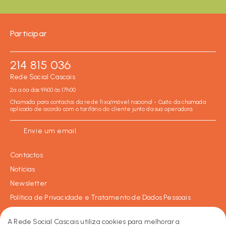
Participar
214 815 036
Rede Social Cascais
2ª a 6ª das 9h00 às 17h00
Chamada para contactos da rede fixa/móvel nacional - Custo da chamada
aplicado de acordo com o tarifário do cliente junto da sua operadora.
Envie um email
Contactos
Notícias
Newsletter
Política de Privacidade e Tratamento de Dados Pessoais
Política de Cookies
A Rede Social Cascais utiliza cookies para melhorar a