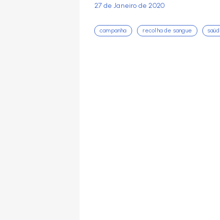
27 de Janeiro de 2020
campanha
recolha de sangue
saú