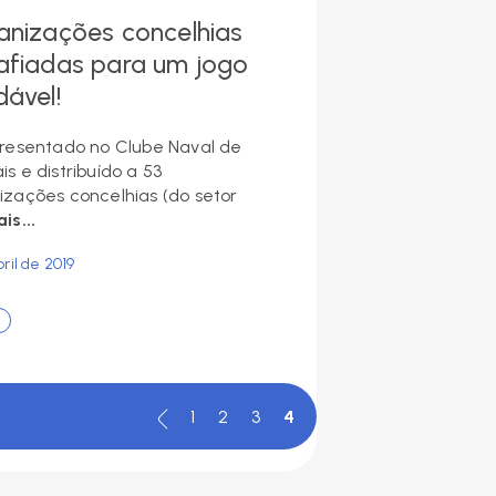
anizações concelhias
afiadas para um jogo
dável!
presentado no Clube Naval de
s e distribuído a 53
izações concelhias (do setor
is...
ril de 2019
1
2
3
4