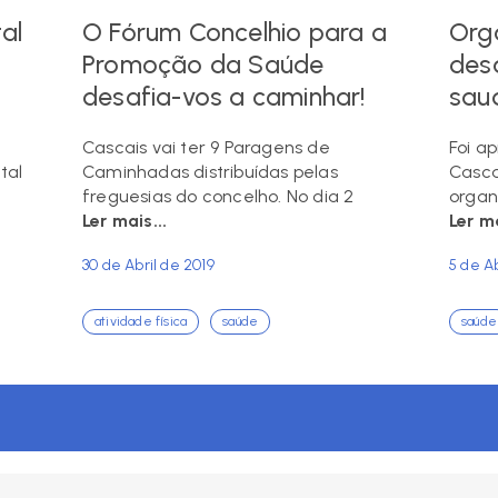
al
O Fórum Concelhio para a
Org
Promoção da Saúde
des
desafia-vos a caminhar!
sau
e
Cascais vai ter 9 Paragens de
Foi a
tal
Caminhadas distribuídas pelas
Cascai
freguesias do concelho. No dia 2
organ
Ler mais...
Ler ma
30 de Abril de 2019
5 de Ab
atividade física
saúde
saúde