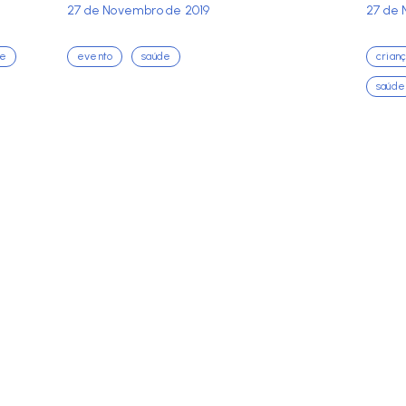
27 de Novembro de 2019
27 de 
de
evento
saúde
crian
saúde