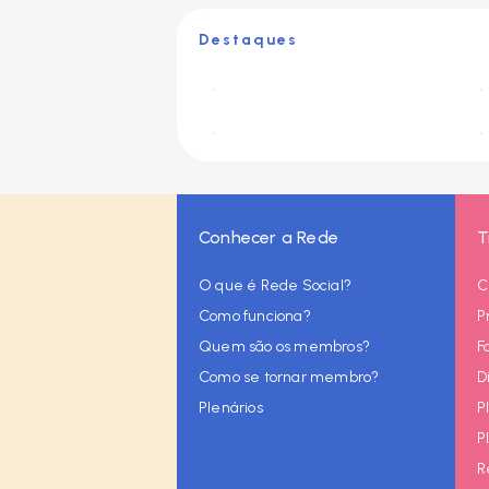
Destaques
Conhecer a Rede
T
O que é Rede Social?
C
Como funciona?
P
Quem são os membros?
F
Como se tornar membro?
D
Plenários
P
P
R