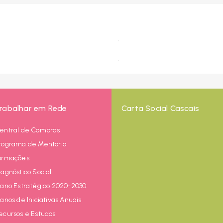
rabalhar em Rede
Carta Social Cascais
entral de Compras
rograma de Mentoria
ormações
iagnóstico Social
lano Estratégico 2020-2030
lanos de Iniciativas Anuais
ecursos e Estudos