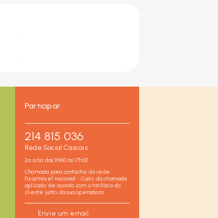
Participar
214 815 036
Rede Social Cascais
2ª a 6ª das 9h00 às 17h00
Chamada para contactos da rede
fixa/móvel nacional - Custo da chamada
aplicado de acordo com o tarifário do
cliente junto da sua operadora.
Envie um email