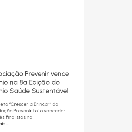
ociação Prevenir vence
mio na 8ª Edição do
mio Saúde Sustentável
jeto “Crescer a Brincar” da
iação Prevenir foi o vencedor
ês finalistas na
is...