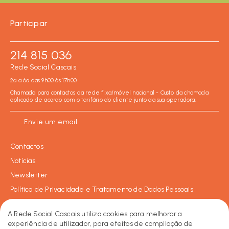
Participar
214 815 036
Rede Social Cascais
2ª a 6ª das 9h00 às 17h00
Chamada para contactos da rede fixa/móvel nacional - Custo da chamada
aplicado de acordo com o tarifário do cliente junto da sua operadora.
Envie um email
Contactos
Notícias
Newsletter
Política de Privacidade e Tratamento de Dados Pessoais
Política de Cookies
A Rede Social Cascais utiliza cookies para melhorar a
experiência de utilizador, para efeitos de compilação de