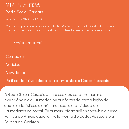
214 815 036
Rede Social Cascais
2ª a 6ª das 9h00 às 17h00
Chamada para contactos da rede fixa/móvel nacional - Custo da chamada
aplicado de acordo com o tarifário do cliente junto da sua operadora.
Envie um email
Contactos
Notícias
Newsletter
Política de Privacidade e Tratamento de Dados Pessoais
Política de Cookies
A Rede Social Cascais utiliza cookies para melhorar a
experiência de utilizador, para efeitos de compilação de
dados estatísticos e anónimos sobre a atividade dos
Facebook
Instagram
LinkedIn
2026 © Rede Social de Cascais • Todos os direitos reservados.
utilizadores do portal. Para mais informações consulte a nossa
Made by KOBU
Política de Privacidade e Tratamento de Dados Pessoais
e a
Política de Cookies
.