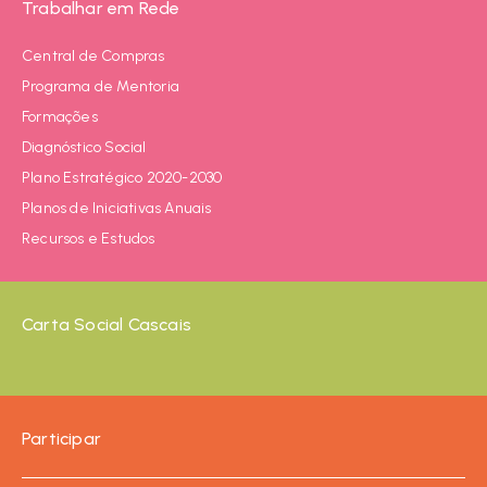
Trabalhar em Rede
Central de Compras
Programa de Mentoria
Formações
Diagnóstico Social
Plano Estratégico 2020-2030
Planos de Iniciativas Anuais
Recursos e Estudos
Carta Social Cascais
Participar