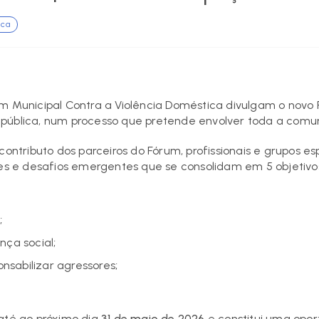
ica
um Municipal Contra a Violência Doméstica divulgam o novo 
 pública, num processo que pretende envolver toda a comu
contributo dos parceiros do Fórum, profissionais e grupos e
des e desafios emergentes que se consolidam em 5 objetivos
;
ça social;
onsabilizar agressores;
 até ao próximo dia
31 de maio de 2026
e constitui uma opor