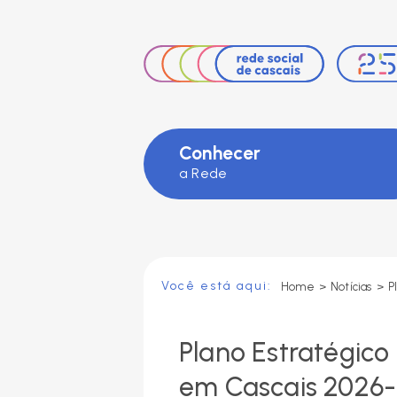
Facebook
Instagram
LinkedIn
Conhecer
a Rede
Você está aqui:
Home
>
Notícias
>
Plano Estratégic
em Cascais 2026-2