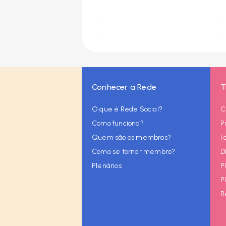
Conhecer a Rede
T
O que é Rede Social?
C
Como funciona?
P
Quem são os membros?
F
Como se tornar membro?
D
Plenários
P
P
R