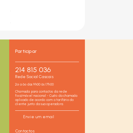
Participar
214 815 036
Rede Social Cascais
2ª a 6ª das 9h00 às 17h00
Chamada para contactos da rede
fixa/móvel nacional - Custo da chamada
aplicado de acordo com o tarifário do
cliente junto da sua operadora.
Envie um email
Contactos