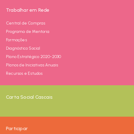
Trabalhar em Rede
Central de Compras
Programa de Mentoria
Formações
Diagnóstico Social
Plano Estratégico 2020-2030
Planos de Iniciativas Anuais
Recursos e Estudos
Carta Social Cascais
Participar