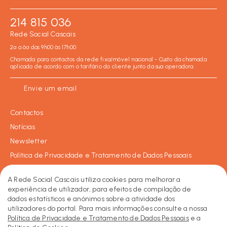
214 815 036
Rede Social Cascais
2ª a 6ª das 9h00 às 17h00
Chamada para contactos da rede fixa/móvel nacional - Custo da chamada
aplicado de acordo com o tarifário do cliente junto da sua operadora.
Envie um email
Contactos
Notícias
Newsletter
Política de Privacidade e Tratamento de Dados Pessoais
Política de Cookies
A Rede Social Cascais utiliza cookies para melhorar a
experiência de utilizador, para efeitos de compilação de
dados estatísticos e anónimos sobre a atividade dos
Facebook
Instagram
LinkedIn
2026 © Rede Social de Cascais • Todos os direitos reservados.
utilizadores do portal. Para mais informações consulte a nossa
Made by KOBU
Política de Privacidade e Tratamento de Dados Pessoais
e a