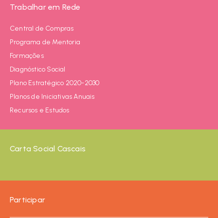
Trabalhar em Rede
Central de Compras
Programa de Mentoria
Formações
Diagnóstico Social
Plano Estratégico 2020-2030
Planos de Iniciativas Anuais
Recursos e Estudos
Carta Social Cascais
Participar