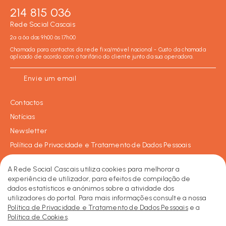
214 815 036
Rede Social Cascais
2ª a 6ª das 9h00 às 17h00
Chamada para contactos da rede fixa/móvel nacional - Custo da chamada
aplicado de acordo com o tarifário do cliente junto da sua operadora.
Envie um email
Contactos
Notícias
Newsletter
Política de Privacidade e Tratamento de Dados Pessoais
Política de Cookies
A Rede Social Cascais utiliza cookies para melhorar a
experiência de utilizador, para efeitos de compilação de
dados estatísticos e anónimos sobre a atividade dos
Facebook
Instagram
LinkedIn
2026 © Rede Social de Cascais • Todos os direitos reservados.
utilizadores do portal. Para mais informações consulte a nossa
Made by KOBU
Política de Privacidade e Tratamento de Dados Pessoais
e a
Política de Cookies
.