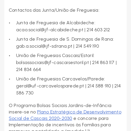
Contactos das Junta/União de Freguesia:
Junta de Freguesia de Alcabideche:
acao.social@jf-alcabideche.pt | 214 603 212
Junta de Freguesia de S. Domingos de Rana:
gab.a.social@jf-sdrana.pt | 214 549 190
União de Freguesias Cascais/Estoril:
bolsassociais@jf-cascaisestoril.pt | 214 863 117 |
214 834 664
União de Freguesias Carcavelos/Parede:
geral@uf-carcavelosparede.pt | 214 588 910 | 214
586 730
O Programa Bolsas Sociais Jardins-de-Infância
insere-se no
Plano Estratégico de Desenvolvimento
Social de Cascais 2020-2030
e concorre para
Implementação de incentivos às famílias para