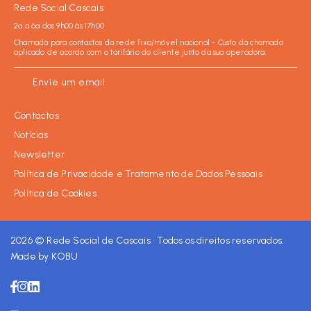
Rede Social Cascais
2ª a 6ª das 9h00 às 17h00
Chamada para contactos da rede fixa/móvel nacional - Custo da chamada
aplicado de acordo com o tarifário do cliente junto da sua operadora.
Envie um email
Contactos
Notícias
Newsletter
Política de Privacidade e Tratamento de Dados Pessoais
Política de Cookies
Facebook
Instagram
LinkedIn
2026 © Rede Social de Cascais • Todos os direitos reservados.
Made by KOBU