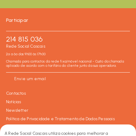
Participar
214 815 036
Rede Social Cascais
2ª a 6ª das 9h00 às 17h00
Chamada para contactos da rede fixa/móvel nacional - Custo da chamada
aplicado de acordo com o tarifário do cliente junto da sua operadora.
Envie um email
Contactos
Notícias
Newsletter
Política de Privacidade e Tratamento de Dados Pessoais
Política de Cookies
A Rede Social Cascais utiliza cookies para melhorar a